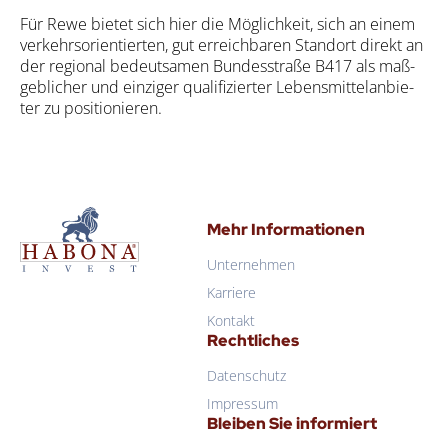
Für Rewe bie­tet sich hier die Mög­lich­keit, sich an einem
ver­kehrs­ori­en­tier­ten, gut erreich­ba­ren Stand­ort direkt an
der regio­nal bedeut­sa­men Bun­des­stra­ße B417 als maß­
geb­li­cher und ein­zi­ger qua­li­fi­zier­ter Lebens­mit­tel­an­bie­
ter zu posi­tio­nie­ren.
Habona Invest GmbH
Mehr Informationen
Unternehmen
Habona Invest GmbH
Karriere
Kontakt
Rechtliches
Datenschutz
Impressum
Bleiben Sie informiert