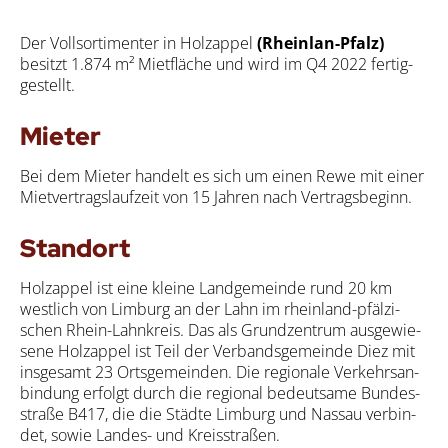
Der Voll­sor­ti­men­ter in Holz­ap­pel
(Rhein­lan-Pfalz)
besitzt 1.874 m² Miet­flä­che und wird im Q4 2022 fer­tig­
ge­stellt.
Mie­ter
Bei dem Mie­ter han­delt es sich um einen Rewe mit einer
Miet­ver­trags­lauf­zeit von 15 Jah­ren nach Ver­trags­be­ginn.
Stand­ort
Holz­ap­pel ist eine klei­ne Land­ge­mein­de rund 20 km
west­lich von Lim­burg an der Lahn im rhein­land-pfäl­zi­
schen Rhein-Lahn­kreis. Das als Grund­zen­trum aus­ge­wie­
se­ne Holz­ap­pel ist Teil der Ver­bands­ge­mein­de Diez mit
ins­ge­samt 23 Orts­ge­mein­den. Die regio­na­le Ver­kehrs­an­
bin­dung erfolgt durch die regio­nal bedeut­sa­me Bun­des­
stra­ße B417, die die Städ­te Lim­burg und Nas­sau ver­bin­
det, sowie Lan­des- und Kreis­stra­ßen.