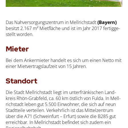
Das Nah­ver­sor­gungs­zen­trum in Mell­rich­stadt
(Bay­ern)
besitzt 2.167 m² Miet­flä­che und ist im Jahr 2017 fer­tig­ge­
stellt wor­den.
Mie­ter
Bei dem Anker­mie­ter han­delt es sich um einen Net­to mit
einer Miet­ver­trags­lauf­zeit von 15 Jah­ren.
Stand­ort
Die Stadt Mell­rich­stadt liegt im unter­frän­ki­schen Land­
kreis Rhön-Grab­feld, ca. 60 km öst­lich von Ful­da. In Mell­
rich­stadt leben gut 5.500 Ein­woh­ner, die sich auf neun
Stadt­tei­le ver­tei­len. Ver­kehr­lich ist das Mit­tel­zen­trum
über die A71 (Schwein­furt – Erfurt) sowie die B285 gut
erreich­bar. In Mell­rich­stadt befin­det sich zudem ein