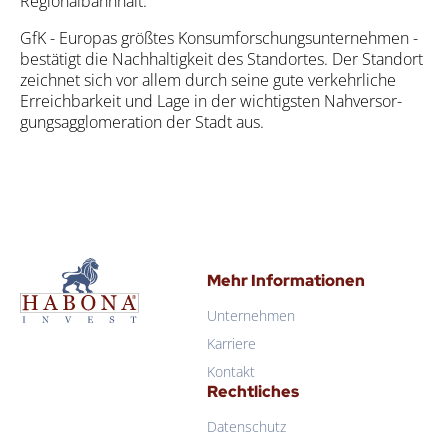
Regio­nal­bahn­halt.
GfK - Euro­pas größ­tes Kon­sum­for­schungs­un­ter­neh­men -
bestä­tigt die Nach­hal­tig­keit des Stand­or­tes. Der Stand­ort
zeich­net sich vor allem durch sei­ne gute ver­kehr­li­che
Erreich­bar­keit und Lage in der wich­tigs­ten Nah­ver­sor­
gungs­ag­glo­me­ra­ti­on der Stadt aus.
Habona Invest GmbH
Mehr Informationen
Unternehmen
Habona Invest GmbH
Karriere
Kontakt
Rechtliches
Datenschutz